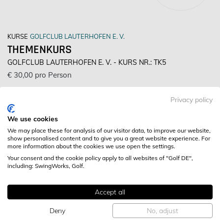
KURSE
GOLFCLUB LAUTERHOFEN E. V.
THEMENKURS
GOLFCLUB LAUTERHOFEN E. V. - KURS NR.: TK5
€ 30,00 pro Person
In dieser ganzjährigen Serie gibt es Kurse mit
Privacy policy
unterschiedlichen Themen. Neu aufbereitete Inhalte und
We use cookies
doch intuitive Vorträge wollen den Golfern inspirieren und
verstehen lassen wie Golf und Körper funktionieren.
We may place these for analysis of our visitor data, to improve our website,
show personalised content and to give you a great website experience. For
more information about the cookies we use open the settings.
Anbieter: * *
Your consent and the cookie policy apply to all websites of "Golf DE",
including: SwingWorks, Golf.
Golfclub Lauterhofen e. V. -
Ruppertslohe 18,
92283 Lauterhofen
Accept all
* *
Deny
No, adjust