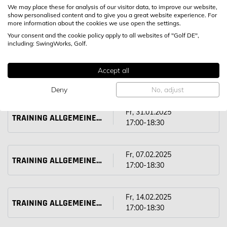
We may place these for analysis of our visitor data, to improve our website,
show personalised content and to give you a great website experience. For
more information about the cookies we use open the settings.
Fr, 28.03.2025
TRAINING ALLGEMEINER UND GOLFSPEZIFISCHER BEWEGLICHKEIT, KRAFT UND SCHNELLKRAFT
Your consent and the cookie policy apply to all websites of "Golf DE",
17:00-18:30
including: SwingWorks, Golf.
Fr, 24.01.2025
Accept all
TRAINING ALLGEMEINER UND GOLFSPEZIFISCHER BEWEGLICHKEIT, KRAFT UND SCHNELLKRAFT
17:00-18:30
Deny
No, adjust
Fr, 31.01.2025
TRAINING ALLGEMEINER UND GOLFSPEZIFISCHER BEWEGLICHKEIT, KRAFT UND SCHNELLKRAFT
17:00-18:30
Fr, 07.02.2025
TRAINING ALLGEMEINER UND GOLFSPEZIFISCHER BEWEGLICHKEIT, KRAFT UND SCHNELLKRAFT
17:00-18:30
Fr, 14.02.2025
TRAINING ALLGEMEINER UND GOLFSPEZIFISCHER BEWEGLICHKEIT, KRAFT UND SCHNELLKRAFT
17:00-18:30