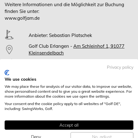
Weitere Informationen und die Möglichkeit zur Buchung
finden Sie unter:
www.golfjam.de
Anbieter: Sebastian Platschek
Golf Club Erlangen -
Am Schleinhof 1, 91077
Kleinsendelbach
John Müller
Privacy policy
We use cookies
We may place these for analysis of our visitor data, to improve our website,
Di, 05.08.2025
show personalised content and to give you a great website experience. For
NEWBIE JAM CHIPPEN
more information about the cookies we use open the settings.
19:00-20:00
Your consent and the cookie policy apply to all websites of "Golf DE",
including: SwingWorks, Golf.
Accept all
WEITERE KURSE
Deny
No, adjust