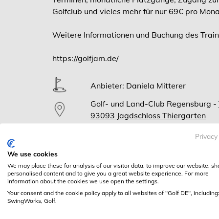
Golfclub und vieles mehr für nur 69€ pro Mona
Weitere Informationen und Buchung des Train
https://golfjam.de/
Anbieter: Daniela Mitterer
Golf- und Land-Club Regensburg -
93093 Jagdschloss Thiergarten
Dominik Zimmermann
Privacy
We use cookies
We may place these for analysis of our visitor data, to improve our website, s
personalised content and to give you a great website experience. For more
information about the cookies we use open the settings.
Your consent and the cookie policy apply to all websites of "Golf DE", including
SwingWorks, Golf.
Mi, 13.05.2026
PLATZGANG BASICS - REGELN, GESCHWINDIGKEIT
19:00-21:00