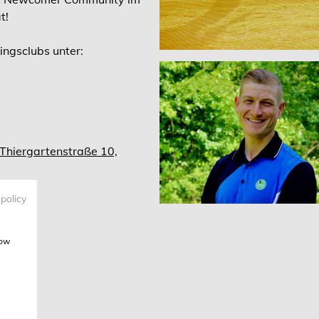
t!
ingsclubs unter:
Thiergartenstraße 10,
 policy
how
: