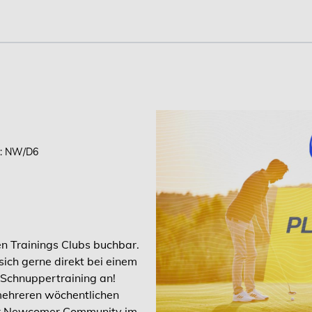
: NW/D6
ven Trainings Clubs buchbar.
ich gerne direkt bei einem
 Schnuppertraining an!
t mehreren wöchentlichen
ur Newcomer Community im