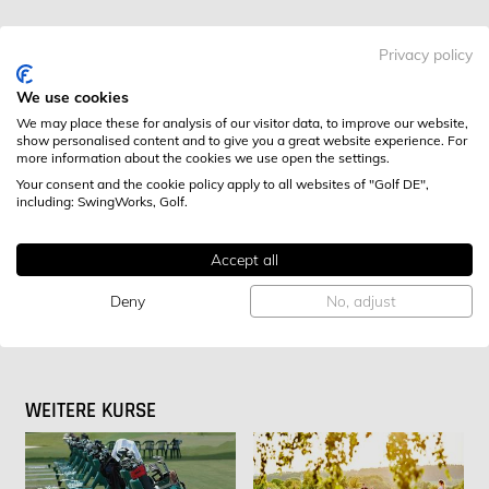
Anbieter: Richard Golding
Privacy policy
Richard Golding @ Golfclub Bad Kissingen -
We use cookies
Euerdorfer Straße 11, 97688 Bad Kissingen
We may place these for analysis of our visitor data, to improve our website,
show personalised content and to give you a great website experience. For
Richard Golding
more information about the cookies we use open the settings.
Your consent and the cookie policy apply to all websites of "Golf DE",
including: SwingWorks, Golf.
Sa, 23.05.2026
GOLF SCHNUPPERKURS
Accept all
14:00-16:00
Deny
No, adjust
WEITERE KURSE