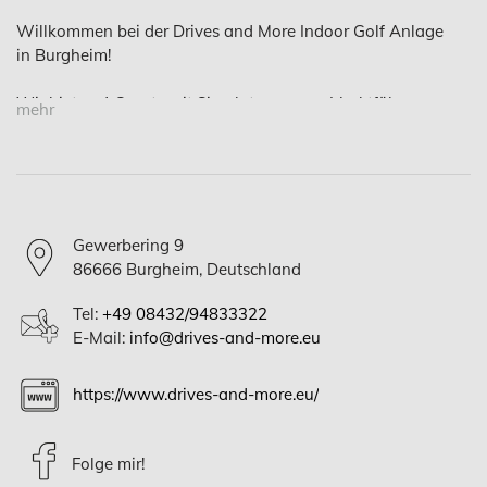
Willkommen bei der Drives and More Indoor Golf Anlage
in Burgheim!
Wir bieten 4 Courts mit Simulatoren vom Marktführer
mehr
„Trackman“ (Trackman 4) und angeschlossenem Bistro für
die Spielenden.
Es werden alkoholische und antialkoholische Getränke
serviert sowie kleine Speisen und Snacks. Außerdem
Gewerbering 9
bieten wir wechselnde Tagesgerichte und Kuchen an, die
86666 Burgheim, Deutschland
frisch vor Ort zubereitet werden.
Tel:
+49 08432/94833322
Der 40,00 EUR Preis wird pro Court berechnet und ist von
E-Mail:
info@drives-and-more.eu
der Anzahl der Spielenden unabhängig.
Wir vermieten Leihschläger gegen einen Aufpreis von 5
https://www.drives-and-more.eu/
EUR.
Wir bieten Ihnen auch folgende besonderen Angebote:
Folge mir!