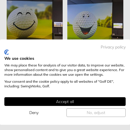
Drives and More
Drives and More
Privacy policy
COURT NORTH-EAST
COURT NORTH-WEST
We use cookies
We may place these for analysis of our visitor data, to improve our website,
show personalised content and to give you a great website experience. For
more information about the cookies we use open the settings.
Your consent and the cookie policy apply to all websites of "Golf DE",
including: SwingWorks, Golf.
Accept all
Drives and More
Drives and More
Deny
No, adjust
COURT SOUTH-EAST
COURT SOUTH-WEST