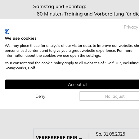
Samstag und Sonntag:
- 60 Minuten Training und Vorbereitung für d
- vorgabewirksame 9 Loch Runde mit Trainer
Privacy
Wir geben Ihnen Tipps und Tricks, wie Sie wen
We use cookies
sich auf dem Platz sicherer fühlen.
We may place these for analysis of our visitor data, to improve our website, s
personalised content and to give you a great website experience. For more
information about the cookies we use open the settings.
Anbieter: Marc Delmas
Your consent and the cookie policy apply to all websites of "Golf DE", including
SwingWorks, Golf.
Golfclub Bad Liebenzell e.V. -
Golfp
Liebenzell
Accept all
Marc Delmas
Deny
No, adjust
Sa, 31.05.2025
VERBESSERE DEIN HANDICAP