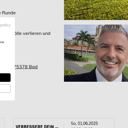
ie Runde
 policy
iger Bälle verlieren und
how
:
latz 1, 75378 Bad
So, 01.06.2025
VERBESSERE DEIN HANDICAP