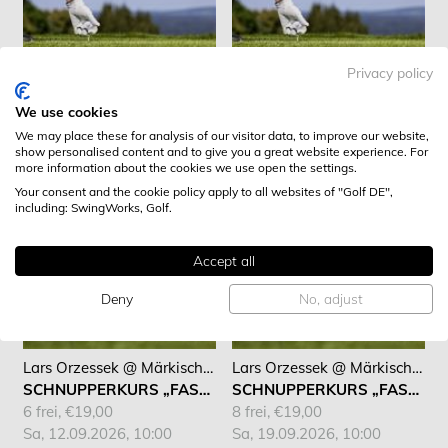
Privacy policy
Lars Orzessek @ Märkischer Golf Club Hagen
Lars Orzessek @ Märkischer Golf Club Hagen
We use cookies
SCHNUPPERKURS „FASZINATION GOLF“
PLATZREIFEKURS „SPIELEND ZUR DGV PLATZREIFE“
We may place these for analysis of our visitor data, to improve our website,
6 frei, €19,00
5 frei, €299,00
show personalised content and to give you a great website experience. For
Sa, 29.08.2026, 10:00
Do, 10.09.2026, 19:00
more information about the cookies we use open the settings.
Your consent and the cookie policy apply to all websites of "Golf DE",
including: SwingWorks, Golf.
Accept all
Deny
No, adjust
Lars Orzessek @ Märkischer Golf Club Hagen
Lars Orzessek @ Märkischer Golf Club Hagen
SCHNUPPERKURS „FASZINATION GOLF“
SCHNUPPERKURS „FASZINATION GOLF“
6 frei, €19,00
8 frei, €19,00
Sa, 12.09.2026, 10:00
Sa, 19.09.2026, 10:00