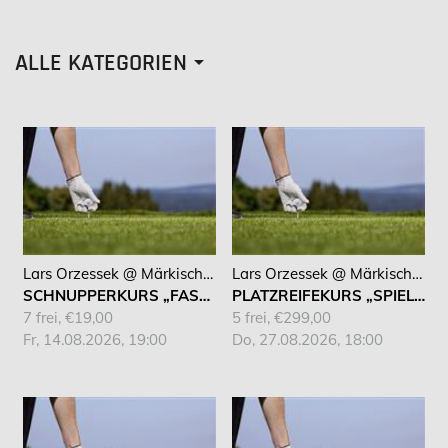
ALLE KATEGORIEN
Lars Orzessek @ Märkischer Golf Club Hagen
Lars Orzessek @ Märkischer Golf Club Hagen
SCHNUPPERKURS „FASZINATION GOLF“
PLATZREIFEKURS „SPIELEND ZUR DGV PLATZREIFE“
7 frei, €19,00
5 frei, €299,00
Fr, 14.08.2026, 19:00
Do, 27.08.2026, 18:00