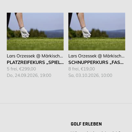
Lars Orzessek @ Märkischer Golf Club Hagen
Lars Orzessek @ Märkischer Golf Club Hagen
PLATZREIFEKURS „SPIELEND ZUR DGV PLATZREIFE“
SCHNUPPERKURS „FASZINATION GOLF“
5 frei, €299,00
8 frei, €19,00
Do, 24.09.2026, 19:00
Sa, 03.10.2026, 10:00
GOLF ERLEBEN