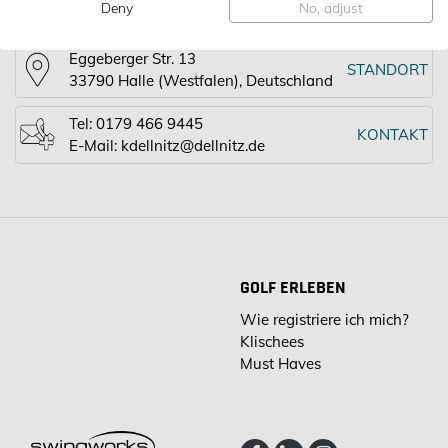
Golf Club Teutoburger Wald e. V.
GOLFANLAGE
Deny
No, adjust
Eggeberger Str. 13
STANDORT
33790 Halle (Westfalen), Deutschland
Tel:
0179 466 9445
KONTAKT
E-Mail:
kdellnitz@dellnitz.de
GOLF ERLEBEN
Wie registriere ich mich?
Klischees
Must Haves