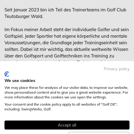
Seit Januar 2023 bin ich Teil des Trainerteams im Golf Club
Teutoburger Wald.
Im Fokus meiner Arbeit steht der individuelle Golfer und sein
Golfspiel. Jeder Sportler hat eigene körperliche und mentale
Voraussetzungen, die Grundlage jeder Trainingseinheit sein
sollten. Dabei ist mir wichtig, das aktuelle weltweite Wissen
über den Golfsport und Golftechniken ins Training zu
integrieren, um den bestmöglichen Trainingserfolg
herbeizuführen.
Privacy policy
We use cookies
Als ehemalige Jugendleistungsgolferin biete ich neben
We may place these for analysis of our visitor data, to improve our website,
Grundlagen- und Techniktraining im kurzen und langen
show personalised content and to give you a great website experience. For
Spiel auch Platztraining und Spielanalysen an.
more information about the cookies we use open the settings.
Your consent and the cookie policy apply to all websites of "Golf DE",
DOSB-Trainerin C Leistungssport
including: SwingWorks, Golf.
PGA Assistant
Accept all